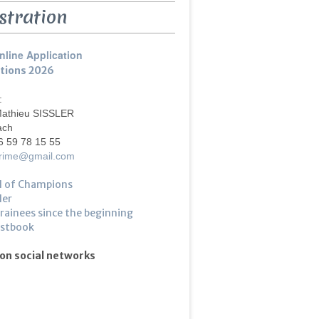
stration
nline Application
ptions 2026
 :
Mathieu SISSLER
ach
6 59 78 15 55
crime@gmail.com
l of Champions
ler
trainees since the beginning
estbook
 on social networks