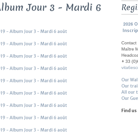
Album Jour 3 - Mardi 6
Regi
2026 O
Inscri
Contact
Maître 
Headco
+
33 (0)
vita6es
Our Wal
Our trai
All our 
Our Gu
Find us