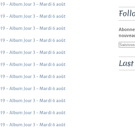
Foll
Abonnez
nouveaux
Last