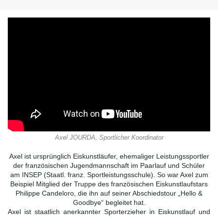
Axel JOURDA, Sportlicher Koordinator
Axel ist ursprünglich Eiskunstläufer, ehemaliger Leistungssportler
der französischen Jugendmannschaft im Paarlauf und Schüler
am INSEP (Staatl. franz. Sportleistungsschule). So war Axel zum
Beispiel Mitglied der Truppe des französischen Eiskunstlaufstars
Philippe Candeloro, die ihn auf seiner Abschiedstour „Hello &
Goodbye“ begleitet hat.
Axel ist staatlich anerkannter Sporterzieher in Eiskunstlauf und