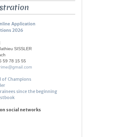
stration
nline Application
ptions 2026
 :
Mathieu SISSLER
ach
6 59 78 15 55
crime@gmail.com
l of Champions
ler
trainees since the beginning
estbook
 on social networks