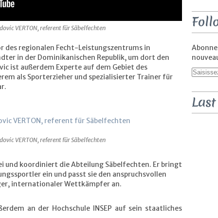
Foll
dovic VERTON, referent für Säbelfechten
or des regionalen Fecht-Leistungszentrums in
Abonnez
dter in der Dominikanischen Republik, um dort den
nouveaux
vic ist außerdem Experte auf dem Gebiet des
em als Sporterzieher und spezialisierter Trainer für
r.
Last
dovic VERTON, referent für Säbelfechten
ei und koordiniert die Abteilung Säbelfechten. Er bringt
tungssportler ein und passt sie den anspruchsvollen
er, internationaler Wettkämpfer an.
ußerdem an der Hochschule INSEP auf sein staatliches