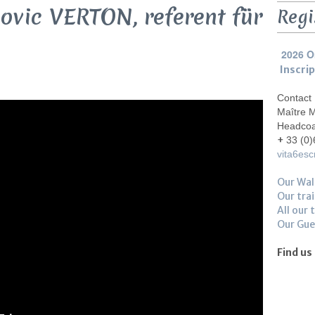
ovic VERTON, referent für
Regi
2026 O
Inscri
Contact
Maître 
Headco
+
33 (0)
vita6es
Our Wal
Our trai
All our 
Our Gu
Find us