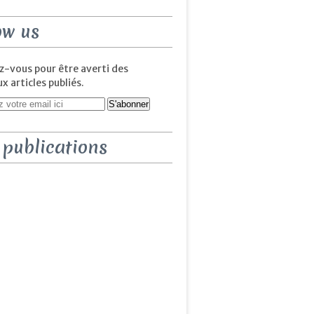
ow us
-vous pour être averti des
 articles publiés.
 publications