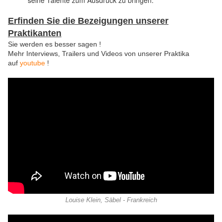
seine Talente zum Ausdruck zu bringen.
Erfinden Sie die Bezeigungen unserer
Praktikanten
Sie werden es besser sagen !
Mehr Interviews, Trailers und Videos von unserer Praktika
auf
y
outube
!
Louise Klein, Säbel - Frankreich