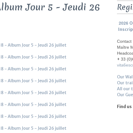
lbum Jour 5 - Jeudi 26
Regi
2026 O
Inscri
Contact
Maître 
Headco
+
33 (0)
vita6es
Our Wal
Our trai
All our 
Our Gu
Find us