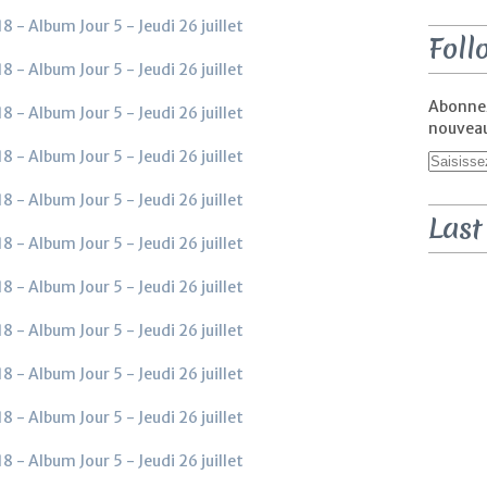
Foll
Abonnez
nouveaux
Last