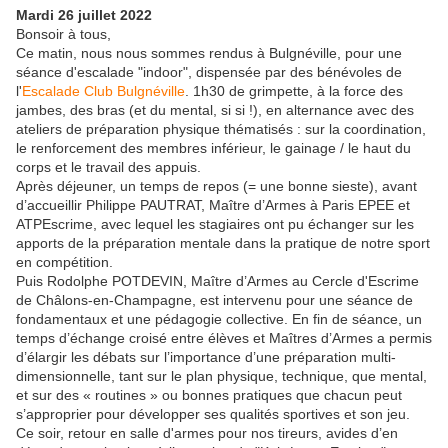
Mardi 26 juillet 2022
Bonsoir à tous,
Ce matin, nous nous sommes rendus à Bulgnéville, pour une
séance d'escalade "indoor", dispensée par des bénévoles de
l'
Escalade Club Bulgnéville
. 1h30 de grimpette, à la force des
jambes, des bras (et du mental, si si !), en alternance avec des
ateliers de préparation physique thématisés : sur la coordination,
le renforcement des membres inférieur, le gainage / le haut du
corps et le travail des appuis.
Après déjeuner, un temps de repos (= une bonne sieste), avant
d’accueillir Philippe PAUTRAT, Maître d’Armes à Paris EPEE et
ATPEscrime, avec lequel les stagiaires ont pu échanger sur les
apports de la préparation mentale dans la pratique de notre sport
en compétition.
Puis Rodolphe POTDEVIN, Maître d’Armes au Cercle d'Escrime
de Châlons-en-Champagne, est intervenu pour une séance de
fondamentaux et une pédagogie collective. En fin de séance, un
temps d’échange croisé entre élèves et Maîtres d’Armes a permis
d’élargir les débats sur l’importance d’une préparation multi-
dimensionnelle, tant sur le plan physique, technique, que mental,
et sur des « routines » ou bonnes pratiques que chacun peut
s’approprier pour développer ses qualités sportives et son jeu.
Ce soir, retour en salle d'armes pour nos tireurs, avides d’en