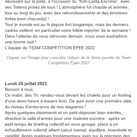
découdre sur la piste, à l’occasion du "Koh-Lanta Escrime", avec
ses Totems prisés de tous ! L’atmosphère fut chaude et animée,
tout au long du jeu, avec des rebondissements et des émotions
fortes pour chacun(e) !
Tout le monde est au lit depuis fort longtemps, mais les derniers
cadres veillent, en particulier votre fidèle reporter de la semaine !
Dans l’attente de vous retrouver demain, nous vous souhaitons
une bonne nuit !
L'équipe du TEAM COMPETITION EPEE 2022
Cliquez sur l'image pour consulter l'album de la 3ème journée du Team
Compétition Épée 2022
Lundi 25 juillet 2021
Bonsoir à tous,
Ce matin, dès 7h, rendez-vous devant les chalets pour un footing
d'une demi-heure à travers bois. De quoi avoir une première idée
du niveau d'endurance de nos stagiaires !
Après quelques étirements et un petit-déjeuner bien mérités,
direction la salle d'armes pour une matinée escrime : après un
petit temps de briefing collectif en sous-groupe, place à un
échauffement collectif alliant calcul mental, équilibre, inventivité et
rapidité. Après quelques fondamentaux axés sur la précision des