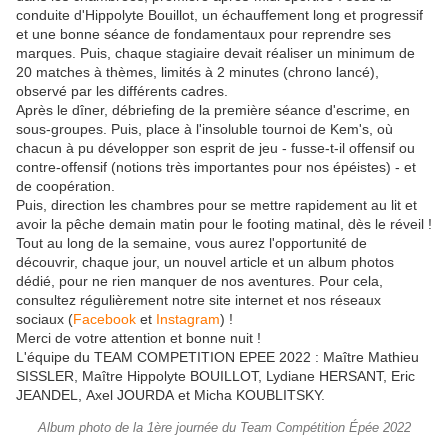
conduite d'Hippolyte Bouillot, un échauffement long et progressif
et une bonne séance de fondamentaux pour reprendre ses
marques. Puis, chaque stagiaire devait réaliser un minimum de
20 matches à thèmes, limités à 2 minutes (chrono lancé),
observé par les différents cadres.
Après le dîner, débriefing de la première séance d'escrime, en
sous-groupes. Puis, place à l'insoluble tournoi de Kem's, où
chacun à pu développer son esprit de jeu - fusse-t-il offensif ou
contre-offensif (notions très importantes pour nos épéistes) - et
de coopération.
Puis, direction les chambres pour se mettre rapidement au lit et
avoir la pêche demain matin pour le footing matinal, dès le réveil !
Tout au long de la semaine, vous aurez l'opportunité de
découvrir, chaque jour, un nouvel article et un album photos
dédié, pour ne rien manquer de nos aventures. Pour cela,
consultez régulièrement notre site internet et nos réseaux
sociaux (
Facebook
et
Instagram
) !
Merci de votre attention et bonne nuit !
L'équipe du TEAM COMPETITION EPEE 2022 : Maître Mathieu
SISSLER, Maître Hippolyte BOUILLOT, Lydiane HERSANT, Eric
JEANDEL, Axel JOURDA et Micha KOUBLITSKY.
Album photo de la 1ère journée du Team Compétition Épée 2022