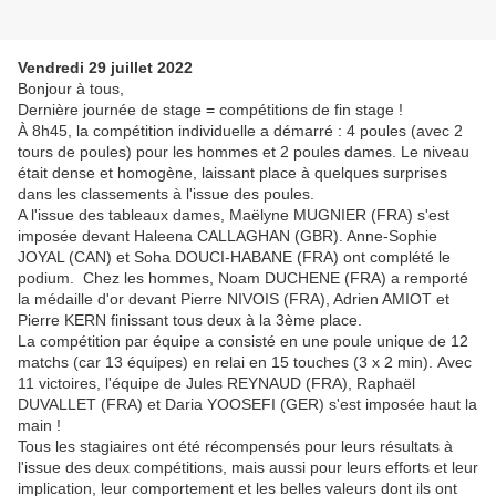
Vendredi 29 juillet 2022
Bonjour à tous,
Dernière journée de stage = compétitions de fin stage !
À 8h45, la compétition individuelle a démarré : 4 poules (avec 2
tours de poules) pour les hommes et 2 poules dames. Le niveau
était dense et homogène, laissant place à quelques surprises
dans les classements à l'issue des poules.
A l'issue des tableaux dames, Maëlyne MUGNIER (FRA) s'est
imposée devant Haleena CALLAGHAN (GBR). Anne-Sophie
JOYAL (CAN) et Soha DOUCI-HABANE (FRA) ont complété le
podium. Chez les hommes, Noam DUCHENE (FRA) a remporté
la médaille d'or devant Pierre NIVOIS (FRA), Adrien AMIOT et
Pierre KERN finissant tous deux à la 3ème place.
La compétition par équipe a consisté en une poule unique de 12
matchs (car 13 équipes) en relai en 15 touches (3 x 2 min). Avec
11 victoires, l'équipe de Jules REYNAUD (FRA), Raphaël
DUVALLET (FRA) et Daria YOOSEFI (GER) s'est imposée haut la
main !
Tous les stagiaires ont été récompensés pour leurs résultats à
l'issue des deux compétitions, mais aussi pour leurs efforts et leur
implication, leur comportement et les belles valeurs dont ils ont