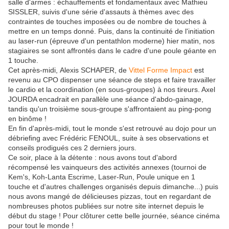
salle d'armes : échauffements et fondamentaux avec Mathieu
SISSLER, suivis d'une série d'assauts à thèmes avec des
contraintes de touches imposées ou de nombre de touches à
mettre en un temps donné. Puis, dans la continuité de l'initiation
au laser-run (épreuve d'un pentathlon moderne) hier matin, nos
stagiaires se sont affrontés dans le cadre d'une poule géante en
1 touche.
Cet après-midi, Alexis SCHAPER, de
Vittel Forme Impact
est
revenu au CPO dispenser une séance de steps et faire travailler
le cardio et la coordination (en sous-groupes) à nos tireurs. Axel
JOURDA encadrait en parallèle une séance d'abdo-gainage,
tandis qu'un troisième sous-groupe s'affrontaient au ping-pong
en binôme !
En fin d'après-midi, tout le monde s'est retrouvé au dojo pour un
débriefing avec Frédéric FENOUL, suite à ses observations et
conseils prodigués ces 2 derniers jours.
Ce soir, place à la détente : nous avons tout d'abord
récompensé les vainqueurs des activités annexes (tournoi de
Kem's, Koh-Lanta Escrime, Laser-Run, Poule unique en 1
touche et d'autres challenges organisés depuis dimanche...) puis
nous avons mangé de délicieuses pizzas, tout en regardant de
nombreuses photos publiées sur notre site internet depuis le
début du stage ! Pour clôturer cette belle journée, séance cinéma
pour tout le monde !