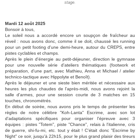
stage.
Mardi 12 août 2025
Bonsoir à tous,
Le soleil nous a accordé encore un soupçon de fraîcheur au
réveil : nous avons donc, comme il se doit, chaussé les running
pour un petit footing d'une demi-heure, autour du CREPS, entre
pistes cyclables et champs.
Après le plein d'énergie au petit-déjeuner, direction le gymnase
pour une nouvelle série d'ateliers thématiques (footwork et
préparation, d'une part, avec Mathieu, Anna et Michael / atelier
technico-tactique avec Hippolyte et Benoît).
Après le déjeuner et une sieste bien méritée et nécessaire aux
heures les plus chaudes de l'après-midi, nous avons rejoint la
salle d'armes, pour une session courte de 3 matches en 15
touches, chronométrés.
En début de soirée, nous avons pris le temps de présenter les
règles de notre célèbre "Koh-Lanta" Escrime, avec son lot
d'adaptations spécifiques pour organiser l'épreuve avec 3
équipes : pistes "Totem", piste "Chance", relais à l'italienne, cris
de guerre, shi-fu-mi, etc. tout y était ! C'était donc "Escrime by
Night" ce soir, jusqu'à 22h15, pour le plus grand plaisir des tireurs