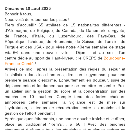
Dimanche 10 août 2025
Bonsoir à tous,
Nous voilà de retour sur les pistes !
Fiers d'accueillir 65 athlètes de 15 nationalités différentes -
d'Allemagne, de Belgique, du Canada, du Danemark, d'Egypte,
de France, d'Italie, du Luxembourg, des Pays-Bas, de
République Tchèque, de Roumanie, de Suisse, de Tunisie, de
Turquie et des USA - pour vivre notre 40ème semaine de stage
Vita-6® dans une nouvelle ville - Dijon - et au sein d'un
centre dédié au sport de Haut-Niveau : le CREPS de
Bourgogne-
Franche-Comté
!
Arrivés ce midi, après la présentation des règles du séjour et
l'installation dans les chambres, direction le gymnase, pour une
première séance d'escrime. Echauffement en douceur, suivi de
déplacements et fondamentaux pour se remettre en jambe. Puis
un atelier sur la gestion du score et la concentration sur des
matchs en 10 touches. Compte tenu des fortes chaleurs
annoncées cette semaine, la vigilance est de mise sur
l'hydratation, le temps de récupération entre les matchs et la
gestion de l'effort pendant !
Après quelques étirements, une bonne douche fraîche et le dîner,
place au traditionnel "Kem's"... à 66 ! Avec des binômes
changeant à chaque tour, les stagiaires et quelques cadres se