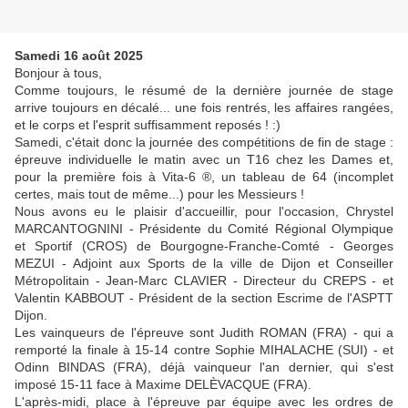
Samedi 16 août 2025
Bonjour à tous,
Comme toujours, le résumé de la dernière journée de stage
arrive toujours en décalé... une fois rentrés, les affaires rangées,
et le corps et l'esprit suffisamment reposés ! :)
Samedi, c'était donc la journée des compétitions de fin de stage :
épreuve individuelle le matin avec un T16 chez les Dames et,
pour la première fois à Vita-6 ®, un tableau de 64 (incomplet
certes, mais tout de même...) pour les Messieurs !
Nous avons eu le plaisir d'accueillir, pour l'occasion, Chrystel
MARCANTOGNINI - Présidente du Comité Régional Olympique
et Sportif (CROS) de Bourgogne-Franche-Comté - Georges
MEZUI - Adjoint aux Sports de la ville de Dijon et Conseiller
Métropolitain - Jean-Marc CLAVIER - Directeur du CREPS - et
Valentin KABBOUT - Président de la section Escrime de l'ASPTT
Dijon.
Les vainqueurs de l'épreuve sont Judith ROMAN (FRA) - qui a
remporté la finale à 15-14 contre Sophie MIHALACHE (SUI) - et
Odinn BINDAS (FRA), déjà vainqueur l'an dernier, qui s'est
imposé 15-11 face à Maxime DELÈVACQUE (FRA).
L'après-midi, place à l'épreuve par équipe avec les ordres de