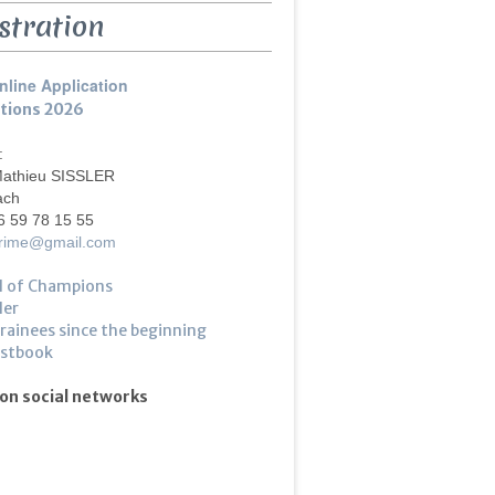
stration
nline Application
ptions 2026
 :
Mathieu SISSLER
ach
6 59 78 15 55
crime@gmail.com
l of Champions
ler
trainees since the beginning
estbook
 on social networks