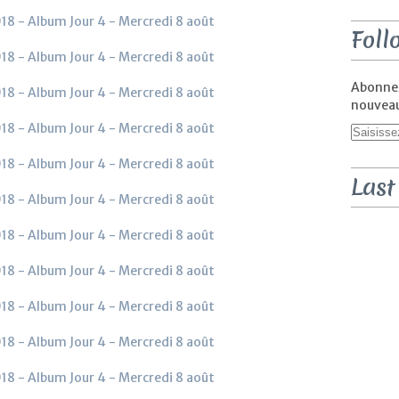
Foll
Abonnez
nouveaux
Last