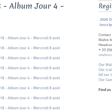
 - Album Jour 4 -
Regi
2026 O
Inscri
Contact
Maître 
Headco
+
33 (0)
vita6es
Our Wal
Our trai
All our 
Our Gu
Find us