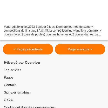
Vendredi 29 juillet 2022 Bonjour à tous, Dernière journée de stage =
compétitions de fin stage ! À 8h45, la compétition individuelle a démarré : 4
poules (avec 2 tours de poules) pour les hommes et 2 poules dames. Le
niveau était dense et homogène, laissant...
< Page précédente
Page suivante >
Hébergé par Overblog
Top articles
Pages
Contact
Signaler un abus
C.G.U.
Cookies et données personnelles